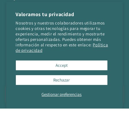
Términos y Condiciones
Valoramos tu privacidad
Nosotros y nuestros colaboradores utilizamos
cookies y otras tecnologías para mejorar tu
SUSCRÍBETE A NUESTRA
experiencia, medir el rendimiento y mostrarte
ofertas personalizadas. Puedes obtener más
NEWSLETTER
información al respecto en este enlace:
Política
de privacidad
Y recibe un código 10% para tu próxima compra
Accept
SUSCRÍBETE
PAGO SEGURO
Rechazar
Métodos
Gestionar preferencias
Añadir al carrito
de
pago