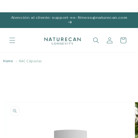
Ir al
contenido
Atención al cliente: support-es-fitness@naturecan.com
Iniciar
Carrito
sesión
Home
›
NAC Cápsulas
Ir a la
información
del
producto