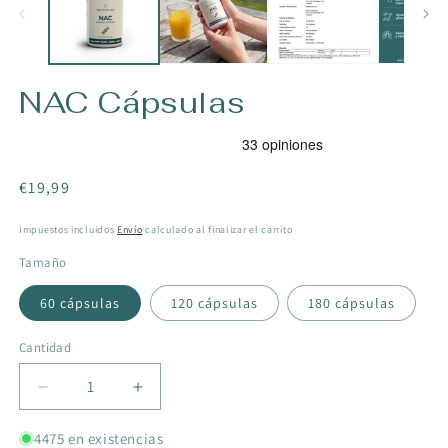
NAC Cápsulas
Precio
€19,99
habitual
Impuestos incluidos
Envío
calculado al finalizar el carrito
Tamaño
60 cápsulas
120 cápsulas
180 cápsulas
Cantidad
Disminuir
Aumentar
la
la
cantidad
cantidad
4475 en existencias