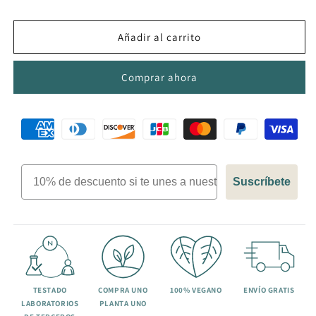
de
de
NAC
NAC
Cápsulas
Cápsulas
Añadir al carrito
Comprar ahora
Suscríbete
TESTADO
COMPRA UNO
100% VEGANO
ENVÍO GRATIS
LABORATORIOS
PLANTA UNO