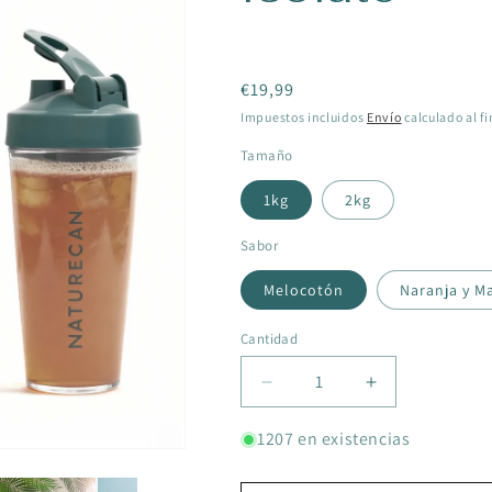
€19,99
Impuestos incluidos
Envío
calculado al fi
Tamaño
1kg
2kg
Sabor
Melocotón
Naranja y M
Cantidad
Disminuir
Aumentar
la
la
cantidad
cantidad
1207 en existencias
de
de
Proteína
Proteína