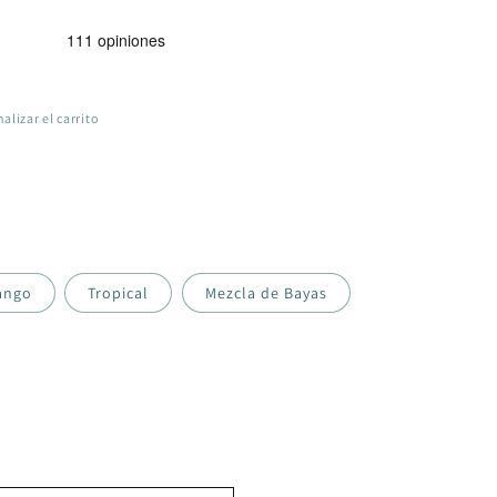
nalizar el carrito
ango
Tropical
Mezcla de Bayas