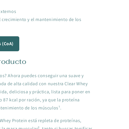
externos
l crecimiento y el mantenimiento de los
s (CoA)
roducto
sos? Ahora puedes conseguir una suave y
lada de alta calidad con nuestra Clear Whey
ida, deliciosa y práctica, lista para poner en
 87 kcal por ración, ya que la proteína
ntenimiento de los músculos¹.
Whey Protein está repleta de proteínas,
la masa muscular², tanto si buscas tonificar,