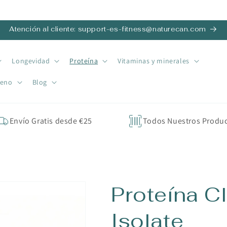
Atención al cliente: support-es-fitness@naturecan.com
Longevidad
Proteína
Vitaminas y minerales
geno
Blog
Envío Gratis desde €25
Todos Nuestros Produ
Proteína C
Isolate