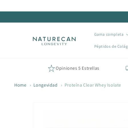
Ir al
contenido
Gama completa
Péptidos de Colá
Opiniones 5 Estrellas
Home
›
Longevidad
›
Proteína Clear Whey Isolate
Ir a la
información
del
producto